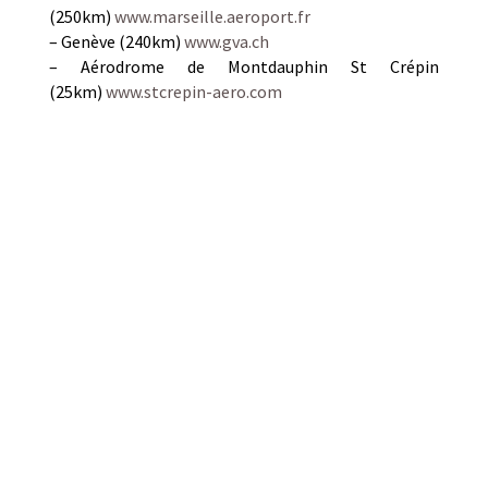
(250km)
www.marseille.aeroport.fr
– Genève (240km)
www.gva.ch
– Aérodrome de Montdauphin St Crépin
(25km)
www.stcrepin-aero.com