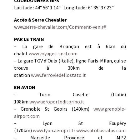
COORDONNEES GPS
Latitude : 44° 56’ 1.14” Longitude : 6° 35’ 37.23”
Accès à Serre Chevalier
www.serre-chevalier.com/Comment-venir#
PAR LE TRAIN
– La gare de Briançon est à 6km du
chalet
www.voyages-sncf.com
– La gare TGV d’Oulx (Italie), ligne Paris-Milan, qui se
trouve à 30km de la
station
www.ferroviedellostato.it
EN AVION
– Turin Caselle (Italie)
108km
www.aeroportoditorino.it
– Grenoble St Geoirs (140km)
www.grenoble-
airport.com
– Lyon St Exupéry
(170km)
www.lyon.aeroprt.fr
www.satobus-alps.com
– Marseille Provence et MP2